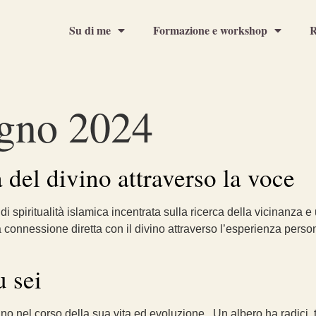
Su di me
Formazione e workshop
R
gno 2024
a del divino attraverso la voce
di spiritualità islamica incentrata sulla ricerca della vicinanza
connessione diretta con il divino attraverso l’esperienza personal
u sei
no nel corso della sua vita ed evoluzione Un albero ha radici, tro