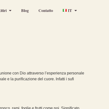
itiri
Blog
Contatto
IT
 e unione con Dio attraverso l’esperienza personale
e e la purificazione del cuore. Infatti i sufi
nco, rami, foglie e frutti come noi. Significato